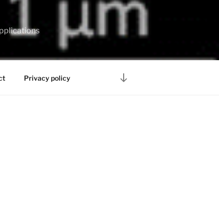
pplications
Desplazarse
ct
Privacy policy
al
contenido
CT