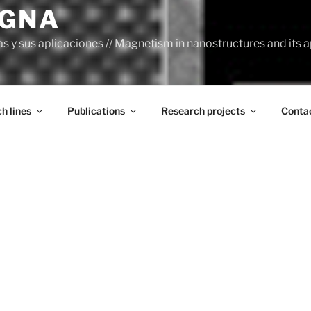
AGNA
y sus aplicaciones // Magnetism in nanostructures and its a
h lines
Publications
Research projects
Conta
CONTACT
group
CONTA
ity focuses on Nanoscience and
«Contact»
Edit